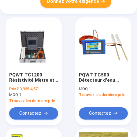
Donnez votre exigence
PQWT TC1200
PQWT TC500
Résistivité Mètre et
Détecteur d'eau
Trouveur d'eau
Équipement
Prix:
$3,885-4,571
MOQ:
1
souterraine avec
d'arpentage
MOQ:
1
Trouvez les derniers prix
cartographie
géophysique avec
automatique de 1500
une précision de 92%
Trouvez les derniers prix
m de profondeur et
Multifrequence et
prise en charge
cartographie
Contactez
Contactez
multilingue
automatique pour la
détection des eaux
souterraines