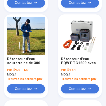
les conduites d'eau
au lithium
Contactez
Contactez
rechargeable
Détecteur d'eau
Détecteur d'eau
souterraine de 300
PQWT-TC1200 avec
mètres de
écran LCD
Prix:
$903-1,129
Prix:
$4,571
profondeur avec
multifrequence de
MOQ:
1
MOQ:
1
écran tactile de 7
1200 m de
pouces et
profondeur pour la
Trouvez les derniers prix
Trouvez les derniers prix
cartographie
recherche des eaux
automatique
souterraines
Contactez
Contactez
profondes