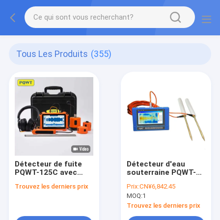
Tous Les Produits
(355)
Détecteur de fuite
Détecteur d'eau
PQWT-125C avec
souterraine PQWT-
analyse acoustique
TC150 avec une
Trouvez les derniers prix
Prix:
CN¥6,842.45
d'IA et filtrage du
profondeur de
MOQ:
1
bruit pour la
détection de 150 m,
visualisation de la
écran tactile de 7
Trouvez les derniers prix
forme d'onde dans
pouces et batterie