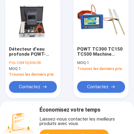
Détecteur d'eau
PQWT TC300 TC150
profonde PQWT-
TC500 Machine
TC700 600m avec
géophysique
Prix:
CN¥18,834.08
MOQ:
1
écran tactile et 92%
d'enquête sur l'eau
MOQ:
1
Trouvez les derniers prix
de précision pour la
avec détecteur d'eau
détection de l'eau de
souterraine à
Trouvez les derniers prix
forage
plusieurs fréquences
de 0 à 500 m de
Contactez
Contactez
profondeur et écran
tactile
Économisez votre temps
Laissez-nous contacter les meilleurs
produits avec vous.