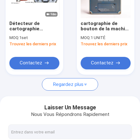
Visite de l'usine
Contrôle qualité
Détecteur de
cartographie de
cartographie
bouton de la machine
Contactez-nous
automatique PQWT-
PQWT-WT700 un de
MOQ:
1set
MOQ:
1 UNITÉ
TC900 souterrain de
détecteurs de
Trouvez les derniers prix
Trouvez les derniers prix
l'eau de PQWT 1200
métaux
Nouvelles
mètres
d'exploitation de
profondeur de 600m
Cas
Contactez
Contactez
Regardez plus
Détecteur de fuite de canalisation de l'eau
Détecteur de l'eau de PQWT
Laisser Un Message
Nous Vous Répondrons Rapidement
Moniteur de fuite du réseau de tuyauterie
Équipement géologique d'exploration