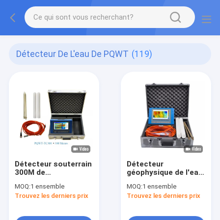
Détecteur De L'eau De PQWT
(119)
Détecteur souterrain
Détecteur
300M de
géophysique de l'eau
cartographie
PQWT-TC500 500
MOQ:
1 ensemble
MOQ:
1 ensemble
complètement
mètres de puissance
Trouvez les derniers prix
Trouvez les derniers prix
automatiques de
de 4000mAh
l'eau de TC300 PQWT