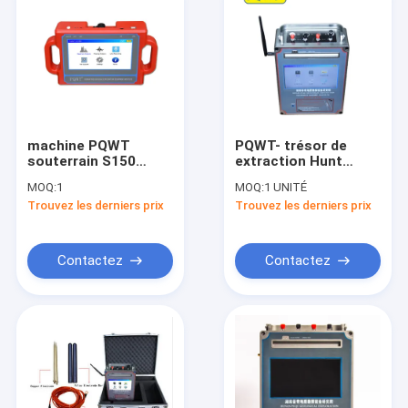
machine PQWT
PQWT- trésor de
souterrain S150
extraction Hunt
DC12V 4000mAh de
Detector
MOQ:
1
MOQ:
1 UNITÉ
détecteur de l'eau de
Rechargeable
Trouvez les derniers prix
Trouvez les derniers prix
150m PQWT
d'équipement
géophysique
d'exploration de
WT900
Contactez
Contactez
Maison
Produits
À propos de nous