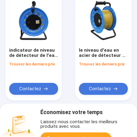
indicateur de niveau
le niveau d'eau en
de détecteur de l'eau
acier de détecteur de
de 150m PQWT pour
niveau d'eaux
Trouvez les derniers prix
Trouvez les derniers prix
le forage de forage
souterraines de
bon
200m dose la règle
Contactez
Contactez
Économisez votre temps
Laissez-nous contacter les meilleurs
produits avec vous.