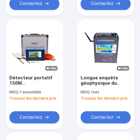
Contactez
Contactez
Détecteur portatif
Longue enquête
150M
géophysique du
multifonctionnel
trouveur d'eau du
MOQ:
1 ensemble
MOQ:
1set
souterrain de l'eau
terme PQWT-TC700
Trouvez les derniers prix
Trouvez les derniers prix
de PQWT-TC150
600m pour des eaux
PQWT
souterraines
Contactez
Contactez