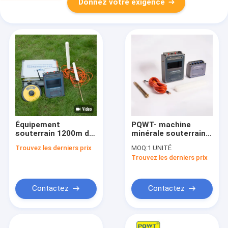
Donnez votre exigence
Équipement
PQWT- machine
souterrain 1200m de
minérale souterraine
détecteur de l'eau de
de détecteur d'or de
Trouvez les derniers prix
MOQ:
1 UNITÉ
WT900 PQWT
WT1200 avec la
Trouvez les derniers prix
profondeur du
capteur 1500m
Contactez
Contactez