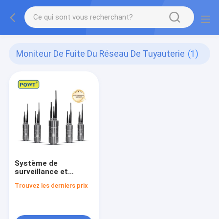
Moniteur De Fuite Du Réseau De Tuyauterie
(1)
Système de
surveillance et
d'alerte précoce en
Trouvez les derniers prix
ligne du réseau de
tuyauterie PQWT