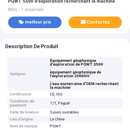
PQWT S500 d'exploration recherchant la machine
MOQ：1 ensemble
meilleur prix
Contactez
Description De Produit
Équipement géophysique
d'exploration de PQWT S500
,
équipement géophysique de
Surligner
l'exploration 2000mV
,
L'eau souterraine d'OEM recherchant
la machine
Certification
CE, ISO
Conditions de
T/T, Paypal
paiement
Délai de livraison
5 jours ouvrables
Lieu d'origine
La Chine
Nom de marque
PQWT