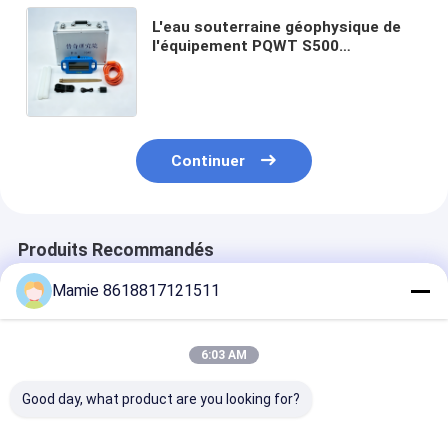
L'eau souterraine géophysique de
l'équipement PQWT S500
d'exploration recherchant la
machine
Continuer
Produits Recommandés
Mamie 8618817121511
6:03 AM
Good day, what product are you looking for?
Détecteur
Trouveur d'eau
PQWT-GT150