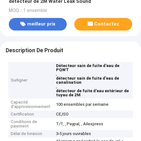
détecteur de 2M Water Leak Sound
MOQ：1 ensemble
meilleur prix
Contactez
Description De Produit
Détecteur sain de fuite d'eau de
PQWT
,
détecteur sain de fuite d'eau de
Surligner
canalisation
,
détecteur de fuite d'eau extérieur de
tuyau de 2M
Capacité
100 ensembles par semaine
d'approvisionnement
Certification
CE,ISO
Conditions de
T/T, , Paypal, , Ailexpress
paiement
Délai de livraison
3-5 jours ouvrables