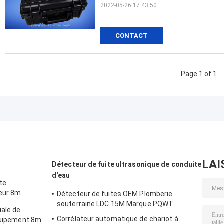
2022-05-26 17:43:50
CONTACT
Page 1 of 1
LAI
Détecteur de fuite ultrasonique de conduite
d'eau
te
eur 8m
Détecteur de fuites OEM Plomberie
e la batterie
souterraine LDC 15M Marque PQWT
ale de
Corrélateur automatique de chariot à
équipement 8m