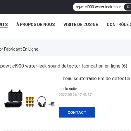
Re
ITS
À PROPOS DE NOUS
VISITE DE L'USINE
CONTRÔLE 
r Fabricant En Ligne
pqwt cl900 water leak sound detector fabrication en ligne
(6)
L'eau souterraine 8m de détecte
Lire la suite
2022-05-26 17:43:37
CONTACT