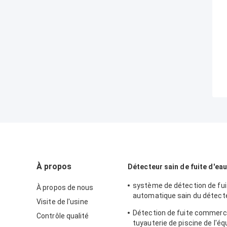
À propos
Détecteur sain de fuite d'eau
système de détection de fui
À propos de nous
automatique sain du détect
Visite de l'usine
PQWT CL900 de fuite d'eau d
Détection de fuite commerci
Contrôle qualité
5000mAh
tuyauterie de piscine de l'