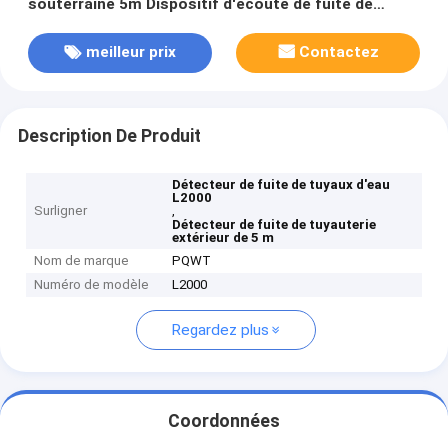
souterraine 5m Dispositif d'écoute de fuite de
tuyauterie Détecteur de fuite d'eau
meilleur prix
Contactez
Description De Produit
Détecteur de fuite de tuyaux d'eau
L2000
Surligner
,
Détecteur de fuite de tuyauterie
extérieur de 5 m
Nom de marque
PQWT
Numéro de modèle
L2000
Regardez plus
Coordonnées