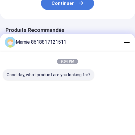
Continuer
Produits Recommandés
Mamie 8618817121511
9:04 PM
Good day, what product are you looking for?
Détecteur de fuite
Détecteur de fuite
Détecteur de f
PQWT-125C avec
intelligent PQWT-
PQWT-125D a
analyse acoustique
125A
extraction de
d'IA et filtrage du
caractéristiqu
bruit pour la
multidimensio
Meilleur prix
Meilleur prix
Meilleur p
visualisation de la
de puissance d
forme d'onde dans
détection avan
les conduites d'eau
résonance de l
cavité acousti
Aperçu
Au sujet de
Contactez-
Desktop