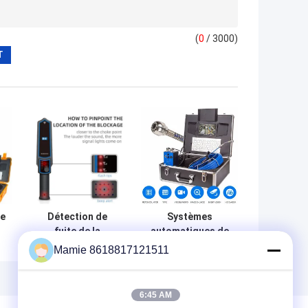
(
0
/ 3000)
me
Détection de
Systèmes
fuite de la
automatiques de
e
profondeur 30M
caméra
Mamie 8618817121511
e
Main Water Line
d'inspection
h
de détecteur de
d'égout de
blocage du tuyau
construction de
6:45 AM
PQ-CD30
canalisation 20m