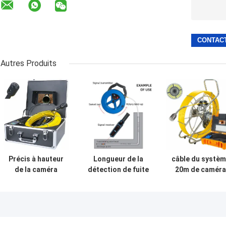
Autres Produits
Précis à hauteur
Longueur de la
câble du systè
de la caméra
détection de fuite
20m de caméra
7inch
d'eau de base de
d'inspection d
d'inspection de
canalisation de
drain d'égout d
conduit d'égout
détecteur de
la caméra 7inc
de drain de
blocage de tuyau
d'inspection
l'angle 145°
de CD de PQ 30m
d'égout de la