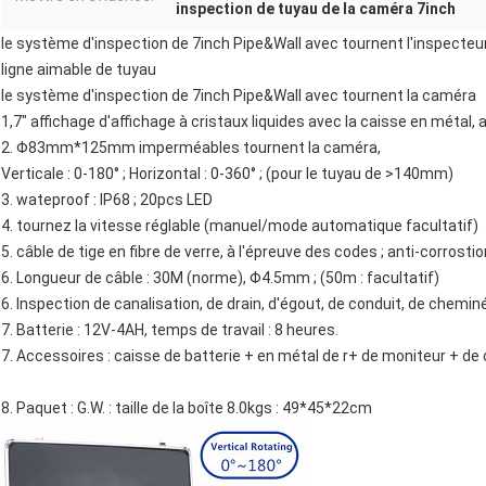
inspection de tuyau de la caméra 7inch
le système d'inspection de 7inch Pipe&Wall avec tournent l'inspecteur
ligne aimable de tuyau
le système d'inspection de 7inch Pipe&Wall avec tournent la caméra
1,7" affichage d'affichage à cristaux liquides avec la caisse en métal
2. Φ83mm*125mm imperméables tournent la caméra,
Verticale : 0-180° ; Horizontal : 0-360° ; (pour le tuyau de >140mm)
3. wateproof : IP68 ; 20pcs LED
4. tournez la vitesse réglable (manuel/mode automatique facultatif)
5. câble de tige en fibre de verre, à l'épreuve des codes ; anti-corrosti
6. Longueur de câble : 30M (norme), Φ4.5mm ; (50m : facultatif)
6. Inspection de canalisation, de drain, d'égout, de conduit, de chemi
7. Batterie : 12V-4AH, temps de travail : 8 heures.
7. Accessoires : caisse de batterie + en métal de r+ de moniteur + d
8. Paquet : G.W. : taille de la boîte 8.0kgs : 49*45*22cm