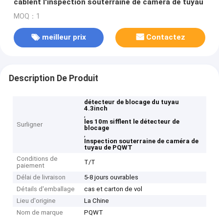
câblent l'inspection souterraine de caméra de tuyau
MOQ：1
meilleur prix
Contactez
Description De Produit
détecteur de blocage du tuyau
4.3inch
,
les 10m sifflent le détecteur de
Surligner
blocage
,
Inspection souterraine de caméra de
tuyau de PQWT
Conditions de
T/T
paiement
Délai de livraison
5-8 jours ouvrables
Détails d'emballage
cas et carton de vol
Lieu d'origine
La Chine
Nom de marque
PQWT