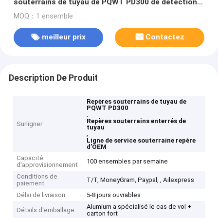
souterrains de tuyau de PQWT PD300 de détection
de fuite
MOQ：1 ensemble
meilleur prix
Contactez
Description De Produit
Repères souterrains de tuyau de
PQWT PD300
,
Repères souterrains enterrés de
Surligner
tuyau
,
Ligne de service souterraine repère
d'OEM
Capacité
100 ensembles par semaine
d'approvisionnement
Conditions de
T/T, MoneyGram, Paypal, , Ailexpress
paiement
Délai de livraison
5-8 jours ouvrables
Alumium a spécialisé le cas de vol +
Détails d'emballage
carton fort