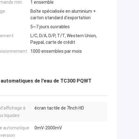
mande min:
1 ensemble
ge:
Boîte spécialisée en aluminium +
carton standard d'exportation
5~7 jours ouvrables
iement:
L/C, D/A, D/P, T/T, Western Union,
Paypal, carte de crédit
ovisionnement:
1000 ensembles par mois
 automatiques de l'eau de TC300 PQWT
 d'affichage à
écran tactile de 7Inch HD
x liquides:
e automatique
0mV-2000mV
version: