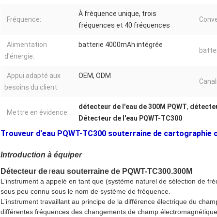
À fréquence unique, trois
Fréquence:
Conve
fréquences et 40 fréquences
Alimentation
batterie 4000mAh intégrée
batter
d'énergie:
Appui adapté aux
OEM, ODM
Canal
besoins du client:
détecteur de l'eau de 300M PQWT
,
détecteu
Mettre en évidence:
Détecteur de l'eau PQWT-TC300
Trouveur d'eau PQWT-TC300 souterraine de cartographie
Introduction à équiper
Détecteur de
eau souterraine de PQWT-TC300.300M
l'
L'instrument a appelé en tant que (système naturel de sélection de f
sous peu connu sous le nom de système de fréquence.
L'instrument travaillant au principe de la différence électrique du cham
différentes fréquences des changements de champ électromagnétique e