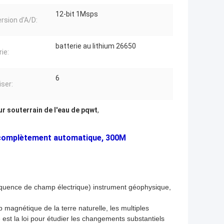
12-bit 1Msps
rsion d'A/D:
batterie au lithium 26650
ie:
6
iser:
r souterrain de l'eau de pqwt
,
 complètement automatique, 300M
réquence de champ électrique) instrument géophysique,
p magnétique de la terre naturelle, les multiples
st la loi pour étudier les changements substantiels