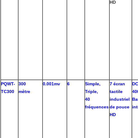
HD
PQWT-
300
0.001mv
6
Simple,
7 écran
DC
TC300
mètre
Triple,
tactile
40
40
industriel
Ba
fréquences
de pouce
in
HD