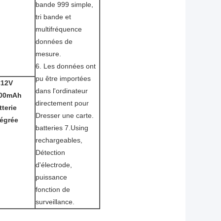
bande 999 simple,
tri bande et
multifréquence
données de
mesure.
6. Les données ont
pu être importées
12V
dans l'ordinateur
00mAh
directement pour
tterie
Dresser une carte.
tégrée
batteries 7.Using
rechargeables,
Détection
d'électrode,
puissance
fonction de
surveillance.