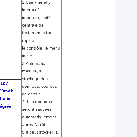
2.User-friendly
interactif
interface, unité
centrale de
traitement ultra-
rapide
le contrôle, le menu
incite.
3.Automatic
mesure, s
stockage des
12V
données, courbes
00mAh
de dessin.
tterie
4. Les données
tégrée
seront sauvées
automatiquement
après l'arrêt
5.It peut stocker la