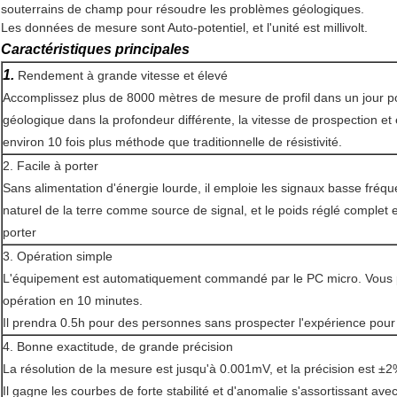
souterrains de champ pour résoudre les problèmes géologiques.
Les données de mesure sont Auto-potentiel, et l'unité est millivolt.
Caractéristiques principales
1.
Rendement à grande vitesse et élevé
Accomplissez plus de 8000 mètres de mesure de profil dans un jour po
géologique dans la profondeur différente, la vitesse de prospection et 
environ 10 fois plus méthode que traditionnelle de résistivité.
2. Facile à porter
Sans alimentation d'énergie lourde, il emploie les signaux basse fréq
naturel de la terre comme source de signal, et le poids réglé complet e
porter
3. Opération simple
L'équipement est automatiquement commandé par le PC micro. Vous
opération en 10 minutes.
Il prendra 0.5h pour des personnes sans prospecter l'expérience pour f
4.
Bonne exactitude, de grande précision
La résolution de la mesure est jusqu'à 0.001mV, et la précision est ±2
Il gagne les courbes de forte stabilité et d'anomalie s'assortissant av