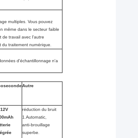
llage multiples. Vous pouvez
ion même dans le secteur faible
de travail avec l'autre
et du traitement numérique.
données d'échantillonnage n'a
coseconde
Autre
12V
réduction du bruit
00mAh
1.Automatic,
tterie
anti-brouillage
tégrée
superbe.