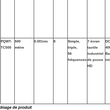
PQWT-
500
0.001mv
8
Simple,
7 écran
DC
TC500
mètre
triple,
tactile
40
56
industriel
Ba
fréquences
de pouce
in
HD
Image de produit