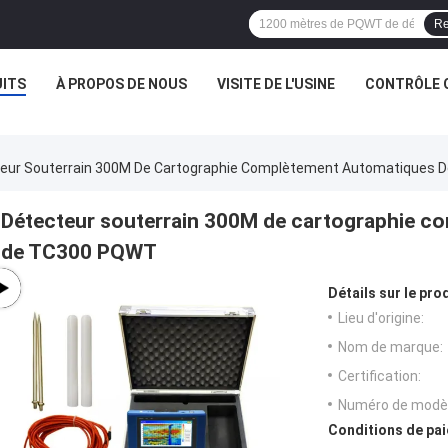
Re
ITS
À PROPOS DE NOUS
VISITE DE L'USINE
CONTRÔLE 
eur Souterrain 300M De Cartographie Complètement Automatiques 
Détecteur souterrain 300M de cartographie co
de TC300 PQWT
Détails sur le prod
Lieu d'origine:
Nom de marque:
Certification:
Numéro de modèl
Conditions de pai