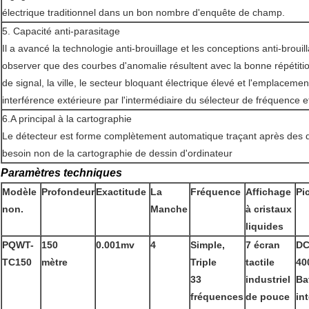
électrique traditionnel dans un bon nombre d'enquête de champ.
5.
Capacité anti-parasitage
Il a avancé la technologie anti-brouillage et les conceptions anti-broui
observer que
des courbes d'anomalie
résultent avec la bonne répétit
de signal, la ville, le secteur bloquant électrique élevé
et l'emplacement 
interférence extérieure par l'intermédiaire du sélecteur de fréquence 
6.A principal à la cartographie
Le détecteur est forme complètement automatique traçant après des 
besoin non de la cartographie de dessin d'ordinateur
Paramètres techniques
Modèle
Profondeur
Exactitude
La
Fréquence
Affichage
Pi
non.
Manche
à cristaux
liquides
PQWT-
150
0.001mv
4
Simple,
7 écran
DC
TC150
mètre
Triple
tactile
40
33
industriel
Ba
fréquences
de pouce
in