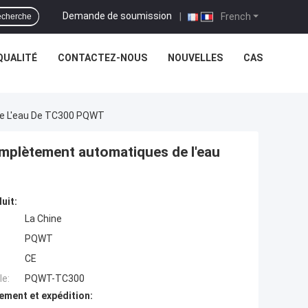
Demande de soumission
|
French
cherche
QUALITÉ
CONTACTEZ-NOUS
NOUVELLES
CAS
De L'eau De TC300 PQWT
mplètement automatiques de l'eau
uit:
La Chine
PQWT
CE
e:
PQWT-TC300
ement et expédition: