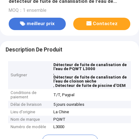
détecteur de fuite de canalisation de l'eau de
piscine de cloison sèche PQWT L3000
MOQ：1 ensemble
meilleur prix
Contactez
Description De Produit
Détecteur de fuite de canalisation de
l'eau de PQWT L3000
,
Surligner
Détecteur de fuite de canalisation de
l'eau de cloison sèche
,
Détecteur de fuite de piscine d'OEM
Conditions de
T/T, Paypal
paiement
Délai de livraison
5 jours ouvrables
Lieu d'origine
La Chine
Nom de marque
PQWT
Numéro de modèle
L3000