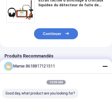
Écran tactile d'affichage à cristaux
liquides du détecteur de fuite de
canalisation de l'eau de piscine de
cloison sèche PQWT L3000
Continuer
Produits Recommandés
Mamie 8618817121511
10:09 AM
Good day, what product are you looking for?
Détecteur de fuite
Détecteur de fuite
Détecteur de f
PQWT-125C avec
intelligent PQWT-
PQWT-125D a