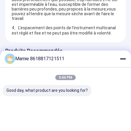
est imperméable à l'eau, susceptible de former des
barrières peu profondes, peu propices à la mesure,vous
pouvez attendre que la mesure sèche avant de faire le
travail.
4、L'espacement des points de l'instrument multicanal
est réglé et fixe et ne peut pas être modifié à volonté.
Produits Recommandés
Mamie 8618817121511
5:44 PM
Good day, what product are you looking for?
Maison
PQWT est un institut de recherche spécialisé dans la recherche
PQWT S500
PQWT S500
Détecteur d'ea
et le développement de détecteurs de fuites d'eau et
Détecteur d'eau
Détecteur d'eau
souterraine 
Produits
souterraine 500m
500m Profondeur 7
S500, profond
d'équipements d'exploration géologique.
Profondeur 7 pouces
pouces Écran tactile
500m, écran ta
Écran tactile
LCD
À propos de nous
envoyer une demande
envoyer une demande
envoyer une
L'Institut d'équipement d'exploration géologique de Hunan Puqi
et l'Institut de recherche sur l'environnement aquatique de