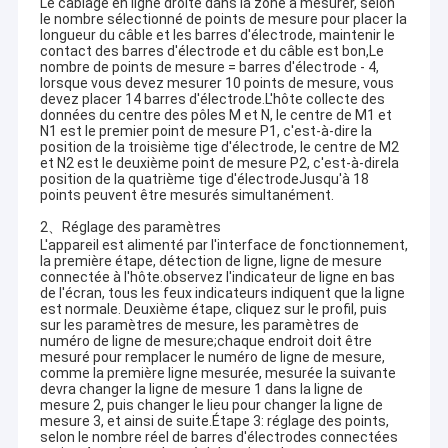
Le câblage en ligne droite dans la zone à mesurer, selon
le nombre sélectionné de points de mesure pour placer la
longueur du câble et les barres d'électrode, maintenir le
contact des barres d'électrode et du câble est bon,Le
nombre de points de mesure = barres d'électrode - 4,
lorsque vous devez mesurer 10 points de mesure, vous
devez placer 14 barres d'électrode.L'hôte collecte des
données du centre des pôles M et N, le centre de M1 et
N1 est le premier point de mesure P1, c'est-à-dire la
position de la troisième tige d'électrode, le centre de M2
et N2 est le deuxième point de mesure P2, c'est-à-direla
position de la quatrième tige d'électrodeJusqu'à 18
points peuvent être mesurés simultanément.
2、Réglage des paramètres
L'appareil est alimenté par l'interface de fonctionnement,
la première étape, détection de ligne, ligne de mesure
connectée à l'hôte.observez l'indicateur de ligne en bas
de l'écran, tous les feux indicateurs indiquent que la ligne
est normale. Deuxième étape, cliquez sur le profil, puis
sur les paramètres de mesure, les paramètres de
numéro de ligne de mesure;chaque endroit doit être
mesuré pour remplacer le numéro de ligne de mesure,
comme la première ligne mesurée, mesurée la suivante
devra changer la ligne de mesure 1 dans la ligne de
mesure 2, puis changer le lieu pour changer la ligne de
mesure 3, et ainsi de suite.Étape 3: réglage des points,
selon le nombre réel de barres d'électrodes connectées