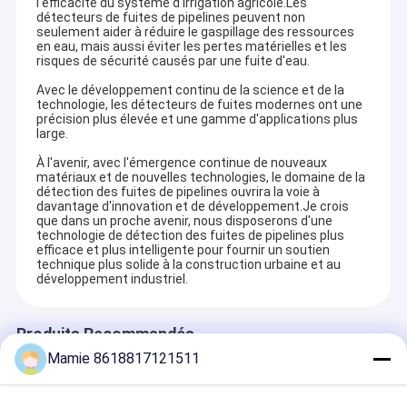
l'efficacité du système d'irrigation agricole.Les
détecteurs de fuites de pipelines peuvent non
seulement aider à réduire le gaspillage des ressources
en eau, mais aussi éviter les pertes matérielles et les
risques de sécurité causés par une fuite d'eau.
Avec le développement continu de la science et de la
technologie, les détecteurs de fuites modernes ont une
précision plus élevée et une gamme d'applications plus
large.
À l'avenir, avec l'émergence continue de nouveaux
matériaux et de nouvelles technologies, le domaine de la
détection des fuites de pipelines ouvrira la voie à
davantage d'innovation et de développement.Je crois
que dans un proche avenir, nous disposerons d'une
technologie de détection des fuites de pipelines plus
efficace et plus intelligente pour fournir un soutien
technique plus solide à la construction urbaine et au
développement industriel.
Maison
PQWT est un institut de recherche spécialisé dans la recherche
Produits Recommandés
et le développement de détecteurs de fuites d'eau et
Produits
Mamie 8618817121511
d'équipements d'exploration géologique.
À propos de nous
L'Institut d'équipement d'exploration géologique de Hunan Puqi
et l'Institut de recherche sur l'environnement aquatique de