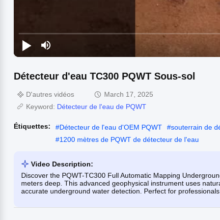
Détecteur d'eau TC300 PQWT Sous-sol
D'autres vidéos
March 17, 2025
Keyword:
Détecteur de l'eau de PQWT
Étiquettes:
#
Détecteur de l'eau d'OEM PQWT
#
souterrain de 
#
1200 mètres de PQWT de détecteur de l'eau
Video Description:
Discover the PQWT-TC300 Full Automatic Mapping Underground W
meters deep. This advanced geophysical instrument uses natural e
accurate underground water detection. Perfect for professional