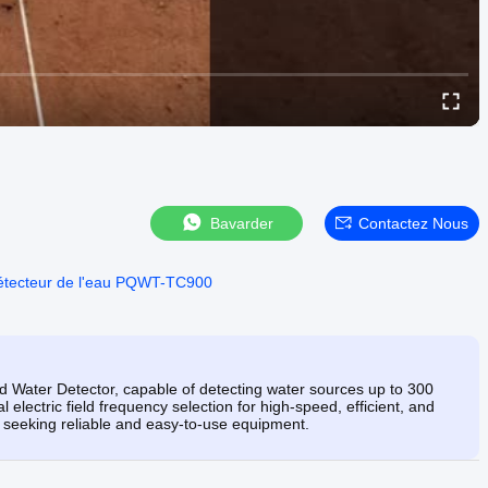
Bavarder
Contactez Nous
détecteur de l'eau PQWT-TC900
ater Detector, capable of detecting water sources up to 300
lectric field frequency selection for high-speed, efficient, and
s seeking reliable and easy-to-use equipment.